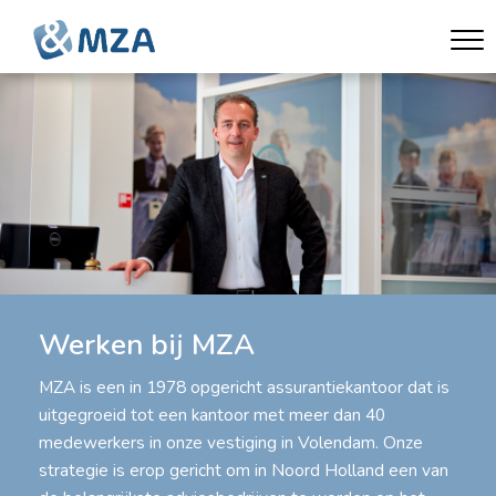
Werken bij MZA
MZA is een in 1978 opgericht assurantiekantoor dat is
uitgegroeid tot een kantoor met meer dan 40
medewerkers in onze vestiging in Volendam. Onze
strategie is erop gericht om in Noord Holland een van